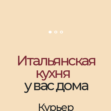
Наша
кухня
Шеф повар
Георгий Кувшинов
Он постоянно ищет новые