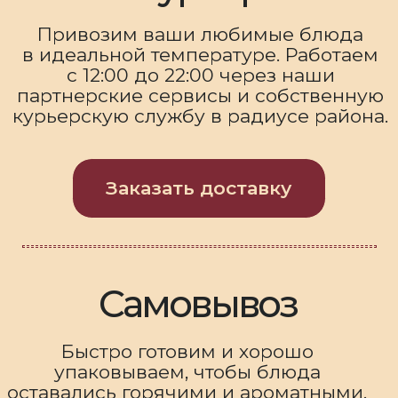
сочетания вкусов,
переосмысливает
итальянскую классику и
создает блюда, которые
становятся частью теплого
вечера в Bellostro.
О нас
Контакты:
Меню
Адрес:
Доставка
Санкт-Петербург,
Белоостровская улица, 9М
Контакты
Телефон:
+7 (995) 980-11-11
E-mail:
bellostro.rest@yandex.ru
О нас
Меню
Доставка
Контакты