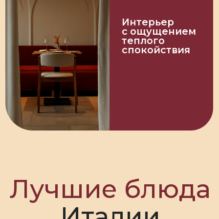
15-20г
Белки:
15-20г
Жиры:
20-30г
Углеводы:
Лазанья
Фото меню и КБЖУ
Меню PDF